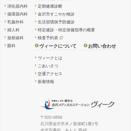
消化器内科
定期健康診断
循環器内科
金沢市すこやか検診
乳腺外科
生活習慣病予防健診
婦人科
特定健診・特定保健指導の概要
放射線科
検査予約表
眼科
ヴィークについて
お問い合わせ
ヴィークとは
ごあいさつ
交通アクセス
新着情報
〒920-0858
石川県金沢市木ノ新保町1番1号
金沢百番街 あんと 西4F