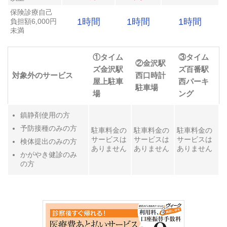
保険診療自己
1時間
1時間
1時間
負担額6,000円
未満
①タイム
③タイム
②金沢駅
ズ金沢駅
ズ百番駅
対象外のサービス
西口時計
屋上駐車
西パーキ
駐車場
場
ング
鎮静剤使用の方
予防接種のみの方
駐車料金の
駐車料金の
駐車料金の
サービスは
サービスは
サービスは
検体提出のみの方
ありません
ありません
ありません
かがやき健診のみ
の方