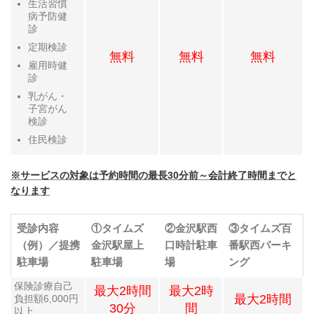
生活習慣
病予防健
診
定期検診
無料
無料
無料
雇用時健
診
乳がん・
子宮がん
検診
住民検診
※サービスの対象は予約時間の最長30分前～会計終了時間までと
なります
受診内容
①タイムズ
②金沢駅西
③タイムズ百
（例）／提携
金沢駅屋上
口時計駐車
番駅西パーキ
駐車場
駐車場
場
ング
保険診療自己
最大2時間
最大2時
最大2時間
負担額6,000円
30分
間
以上