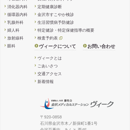
消化器内科
定期健康診断
循環器内科
金沢市すこやか検診
乳腺外科
生活習慣病予防健診
婦人科
特定健診・特定保健指導の概要
放射線科
検査予約表
眼科
ヴィークについて
お問い合わせ
ヴィークとは
ごあいさつ
交通アクセス
新着情報
〒920-0858
石川県金沢市木ノ新保町1番1号
金沢百番街 あんと 西4F